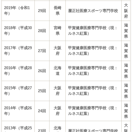
大
2019年（令和1
長崎
29回
履正社医療スポーツ専門学校
阪
年）
県
府
滋
2018年（平成30
宮崎
甲賀健康医療専門学校（現：
28回
賀
年）
県
ルネス紅葉）
県
滋
2017年（平成29
大阪
甲賀健康医療専門学校（現：
27回
賀
年）
府
ルネス紅葉）
県
滋
2016年（平成28
北海
甲賀健康医療専門学校（現：
26回
賀
年）
道
ルネス紅葉）
県
滋
2015年（平成27
大阪
甲賀健康医療専門学校（現：
25回
賀
年）
府
ルネス紅葉）
県
滋
2014年（平成26
大阪
甲賀健康医療専門学校（現：
24回
賀
年）
府
ルネス紅葉）
県
大
2013年（平成25
北海
23回
履正社医療スポーツ専門学校
阪