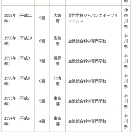
都
神
1999年（平成11
大阪
専門学校ジャパンスポーツサ
奈
9回
年）
府
イエンス
川
県
石
1998年（平成10
広島
8回
金沢総合科学専門学校
川
年）
県
県
石
1997年（平成9
長野
7回
金沢総合科学専門学校
川
年）
県
県
石
1996年（平成8
北海
6回
金沢総合科学専門学校
川
年）
道
県
石
1995年（平成7
東京
5回
金沢総合科学専門学校
川
年）
都
県
石
1994年（平成6
東京
4回
金沢総合科学専門学校
川
年）
都
県