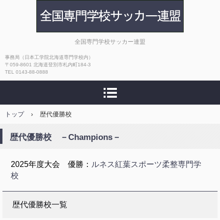
JVFA
全国専門学校サッカー連盟
事務局（日本工学院北海道専門学校内）
〒059-8601 北海道登別市札内町184-3
TEL 0143-88-0888
トップ
›
歴代優勝校
歴代優勝校 －Champions－
2025年度大会 優勝：
ルネス紅葉スポーツ柔整専門学
校
歴代優勝校一覧