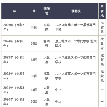
所
開催
年
回
優勝校
在
地
地
滋
2025年（令和7
宮城
ルネス紅葉スポーツ柔整専門
35回
賀
年）
県
学校
県
大
2024年（令和6
静岡
履正社スポーツ専門学校 北大
34回
阪
年）
県
阪校
府
滋
2023年（令和5
大阪
ルネス紅葉スポーツ柔整専門
33回
賀
年）
府
学校
県
滋
2022年（令和4
福島
ルネス紅葉スポーツ柔整専門
32回
賀
年）
県
学校
県
2021年（令和3
大阪
31回
中止
ー
年）
府
2020年（令和2
大阪
30回
中止
ー
年）
府