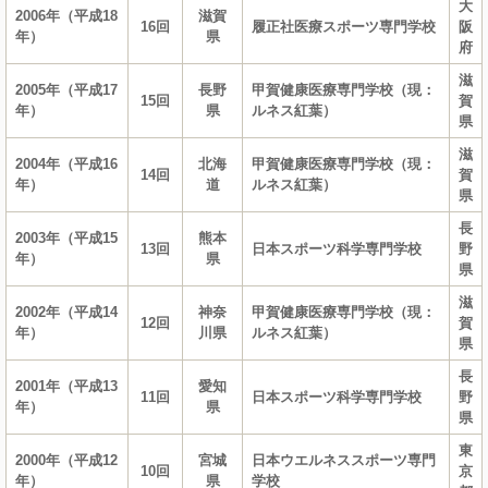
大
2006年（平成18
滋賀
16回
履正社医療スポーツ専門学校
阪
年）
県
府
滋
2005年（平成17
長野
甲賀健康医療専門学校（現：
15回
賀
年）
県
ルネス紅葉）
県
滋
2004年（平成16
北海
甲賀健康医療専門学校（現：
14回
賀
年）
道
ルネス紅葉）
県
長
2003年（平成15
熊本
13回
日本スポーツ科学専門学校
野
年）
県
県
滋
2002年（平成14
神奈
甲賀健康医療専門学校（現：
12回
賀
年）
川県
ルネス紅葉）
県
長
2001年（平成13
愛知
11回
日本スポーツ科学専門学校
野
年）
県
県
東
2000年（平成12
宮城
日本ウエルネススポーツ専門
10回
京
年）
県
学校